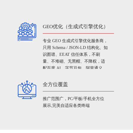
GEO优化（生成式引擎优化）
专业 GEO 生成式引擎优化服务商，
只用 Schema / JSON-LD 结构化、知
识图谱、EEAT 信任体系，不刷
量、不堆砌、无黑帽、不降权，适
配百度 AI、字节豆包、阿里通义、
抖音 AI、搜索生成入口，一站布
局、全网占位，独立数据后台、内
全方位覆盖
容可审核、绑定官网 / 小程序 / 门
店，沉淀长期品牌资产。
推广范围广，PC/平板/手机全方位
展示,完美自适应各类终端