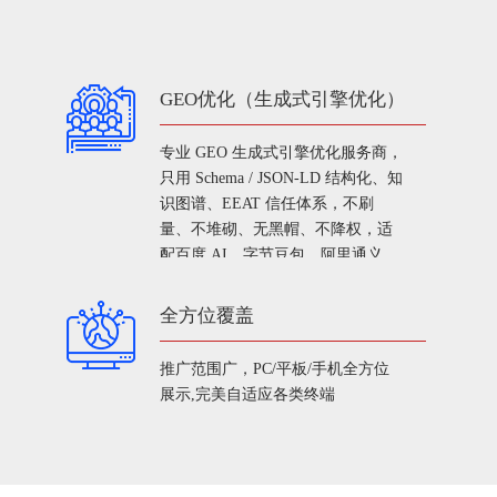
GEO优化（生成式引擎优化）
专业 GEO 生成式引擎优化服务商，
只用 Schema / JSON-LD 结构化、知
识图谱、EEAT 信任体系，不刷
量、不堆砌、无黑帽、不降权，适
配百度 AI、字节豆包、阿里通义、
抖音 AI、搜索生成入口，一站布
局、全网占位，独立数据后台、内
全方位覆盖
容可审核、绑定官网 / 小程序 / 门
店，沉淀长期品牌资产。
推广范围广，PC/平板/手机全方位
展示,完美自适应各类终端