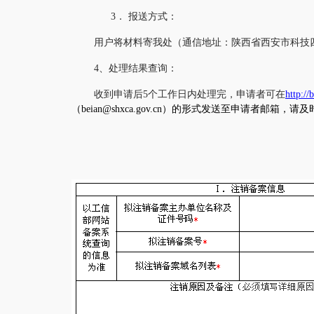
3．
报送方式：
用户将材料寄我处（通信
地址：陕西省西安市科技
4
、处理结果查询：
收到申请后
5
个工作日内处理完，申请者可在
http://
（
beian@shxca.gov.cn
）的形式发送至申请者邮箱，请及