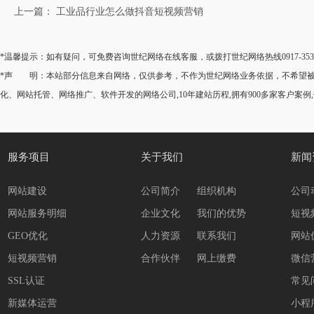
上一篇： 工业品行业怎么做抖音短视频营销
*温馨提示：如有疑问，可免费咨询世纪网络在线客服，或拨打世纪网络热线0917-35
*声 明：本站部分信息来自网络，仅供参考，不作为世纪网络业务依据，不希望被转
化、网站托管、网络推广、软件开发的网络公司,10年建站历程,拥有900多家客户案例
服务项目
关于我们
新闻
网站建设
公司简介
组织机构
公司
网站服务明细
企业文化
我们的优势
短视
GEO优化
人力资源
联系我们
网站
短视频营销
合作伙伴
网上缴费
微信
SSL认证
常见
新媒体运营
小程