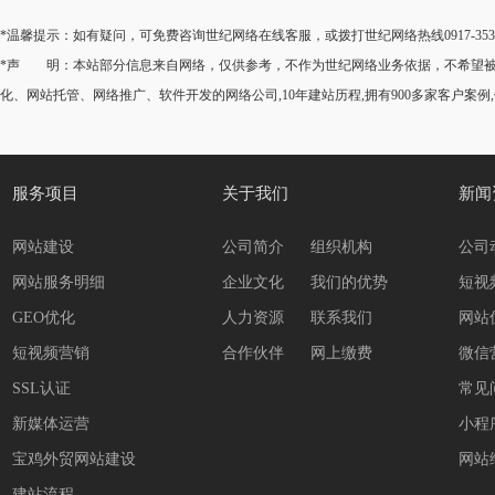
*温馨提示：如有疑问，可免费咨询世纪网络在线客服，或拨打世纪网络热线0917-35
*声 明：本站部分信息来自网络，仅供参考，不作为世纪网络业务依据，不希望被转
化、网站托管、网络推广、软件开发的网络公司,10年建站历程,拥有900多家客户案例
服务项目
关于我们
新闻
网站建设
公司简介
组织机构
公司
网站服务明细
企业文化
我们的优势
短视
GEO优化
人力资源
联系我们
网站
短视频营销
合作伙伴
网上缴费
微信
SSL认证
常见
新媒体运营
小程
宝鸡外贸网站建设
网站
建站流程